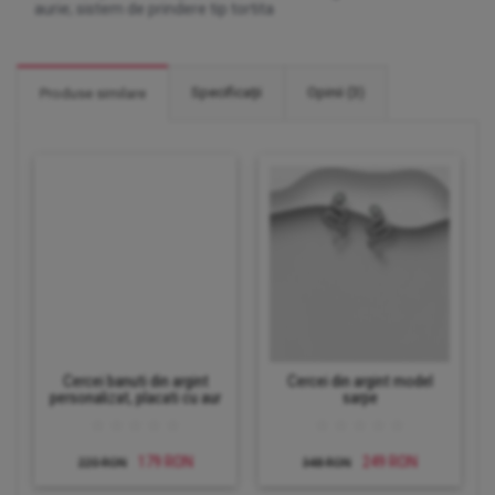
aurie; sistem de prindere tip tortita
Specificaţii
Opinii (3)
Produse similare
Cercei banuti din argint
Cercei din argint model
personalizat, placati cu aur
sarpe
179 RON
249 RON
220 RON
348 RON